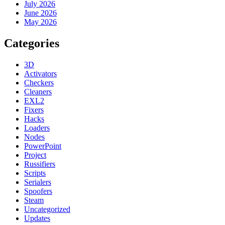
July 2026
June 2026
May 2026
Categories
3D
Activators
Checkers
Cleaners
EXL2
Fixers
Hacks
Loaders
Nodes
PowerPoint
Project
Russifiers
Scripts
Serialers
Spoofers
Steam
Uncategorized
Updates