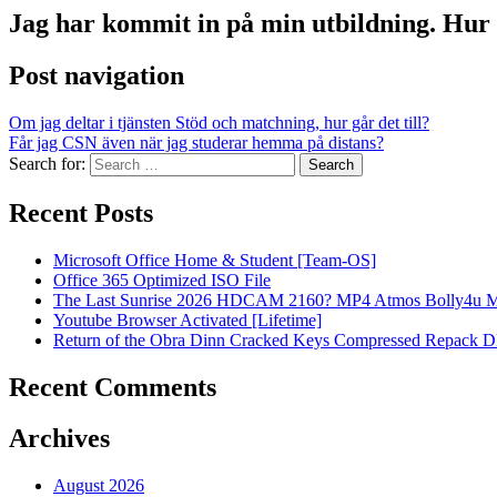
Jag har kommit in på min utbildning. Hur
Post navigation
Om jag deltar i tjänsten Stöd och matchning, hur går det till?
Får jag CSN även när jag studerar hemma på distans?
Search for:
Recent Posts
Microsoft Office Home & Student [Team-OS]
Office 365 Optimized ISO File
The Last Sunrise 2026 HDCAM 2160? MP4 Atmos Bolly4u M
Youtube Browser Activated [Lifetime]
Return of the Obra Dinn Cracked Keys Compressed Repack 
Recent Comments
Archives
August 2026