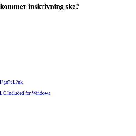
 kommer inskrivning ske?
?gn?t L?nk
DLC Included for Windows