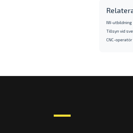
Relater
IW-utbildning
Tillsyn vid sv
CNC-operatör