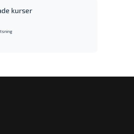
ade kurser
etsning