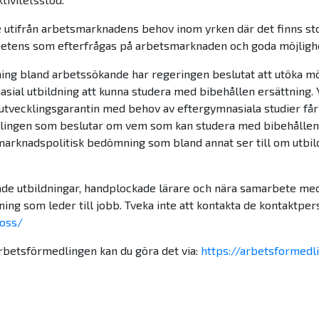
e utifrån arbetsmarknadens behov inom yrken där det finns sto
petens som efterfrågas på arbetsmarknaden och goda möjlighete
ldning bland arbetssökande har regeringen beslutat att utöka 
ial utbildning att kunna studera med bibehållen ersättning. Y
utvecklingsgarantin med behov av eftergymnasiala studier får
dlingen som beslutar om vem som kan studera med bibehållen e
rknadspolitisk bedömning som bland annat ser till om utbild
.
ade utbildningar, handplockade lärare och nära samarbete me
ning som leder till jobb. Tveka inte att kontakta de kontaktper
-oss/
Arbetsförmedlingen kan du göra det via:
https://arbetsformedl