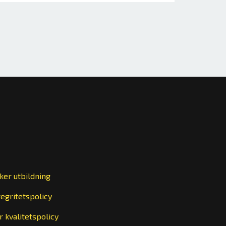
ker utbildning
tegritetspolicy
r kvalitetspolicy