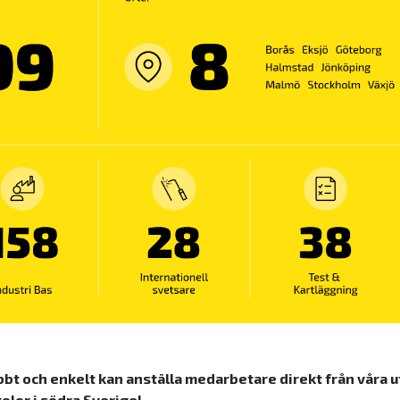
bbt och enkelt kan anställa medarbetare direkt från våra ut
olor i södra Sverige!