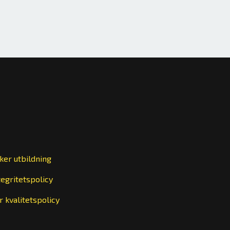
ker utbildning
tegritetspolicy
r kvalitetspolicy