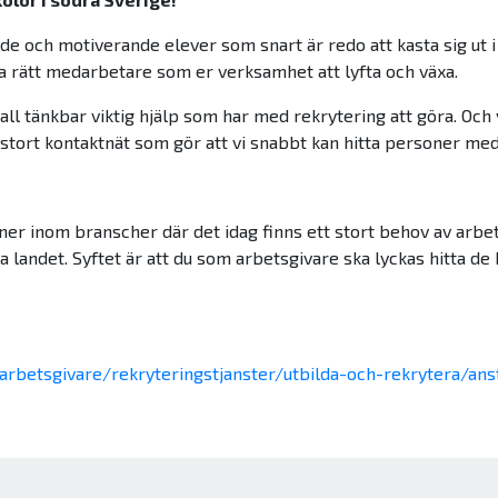
de och motiverande elever som snart är redo att kasta sig ut i 
tta rätt medarbetare som er verksamhet att lyfta och växa.
er all tänkbar viktig hjälp som har med rekrytering att göra. Oc
stort kontaktnät som gör att vi snabbt kan hitta personer me
er inom branscher där det idag finns ett stort behov av arb
a landet. Syftet är att du som arbetsgivare ska lyckas hitta d
arbetsgivare/rekryteringstjanster/utbilda-och-rekrytera/ans